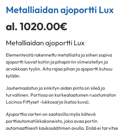
Metalliaidan ajoportti Lux
al.
1020.00
€
Metalliaidan ajoportti Lux
Elementeistä rakennettu metalliaita ja siihen sopiva
ajoportti luovat kotiin ja pihapiiriin viimeistellyn ja
arvokkaan tyylin. Aita rajaa pihan ja ajoportti kutsuu
kylään.
Jauhemaalatun ja sinkityn aidan pinta on sileä ja
turvallinen. Portissa on korkealaatuinen ruostumaton
Locinox Fiftyset -lukkosarja (katso kuva).
Ajoporttia varten on saatavilla myös kätevä
porttiautomatiikkakoneisto, joka avaa portin
automaattisesti kaukosäätimen avulla. Enää ei tarvitse