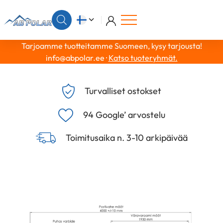
Tarjoamme tuotteitamme Suomeen, kysy tarjousta!
info@abpolar.ee ·
Katso tuoteryhmät.
Turvalliset ostokset
94 Google’ arvostelu
Toimitusaika n. 3-10 arkipäivää