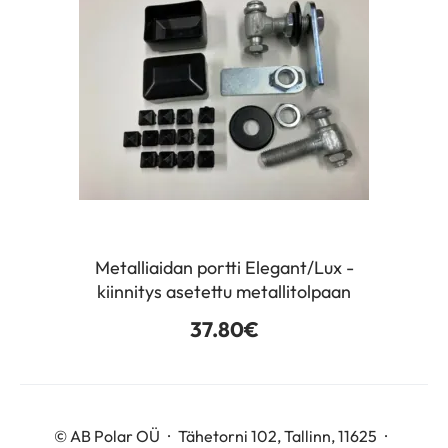
Metalliaidan portti Elegant/Lux -
kiinnitys asetettu metallitolpaan
37.80
€
© AB Polar OÜ
Tähetorni 102, Tallinn, 11625