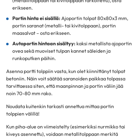
(metallitolppaan tai kivitolppaan tarkoitettu), osta
erikseen.
Portin hinta ei sisällä:
Ajoportin tolpat 80x80x3 mm,
portin saranat (metalli- tai kivitolppaan), portin
maasalvat – osta erikseen.
Autoportin hintaan sisältyy:
kaksi metallista ajoportin
ovea sekä muoviset tulpan kannet säleiden ja
runkoputken päihin.
Asenna portti tolppiin vasta, kun olet kiinnittänyt tolpat
betoniin. Näin voit säätää saranoiden paikkaa tolpassa
tarvittaessa siten, että maanpinnan ja portin väliin jää
noin 70-80 mm rako.
Noudata kuitenkin tarkasti annettua mittaa portin
tolppien välillä!
Kun piha-alue on viimeistelty (esimerkiksi nurmikko tai
kiveys asennettu), voidaan metallitolppaan merkitä