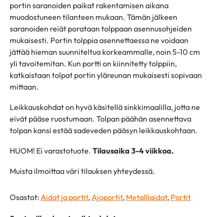
portin saranoiden paikat rakentamisen aikana
muodostuneen tilanteen mukaan. Tämän jälkeen
saranoiden reiät porataan tolppaan asennusohjeiden
mukaisesti. Portin tolppia asennettaessa ne voidaan
jättää hieman suunniteltua korkeammalle, noin 5-10 cm
yli tavoitemitan. Kun portti on kiinnitetty tolppiin,
katkaistaan tolpat portin yläreunan mukaisesti sopivaan
mittaan.
Leikkauskohdat on hyvä käsitellä sinkkimaalilla, jotta ne
eivät pääse ruostumaan. Tolpan päähän asennettava
tolpan kansi estää sadeveden pääsyn leikkauskohtaan.
HUOM! Ei varastotuote.
Tilausaika 3-4 viikkoa.
Muista ilmoittaa väri tilauksen yhteydessä.
Osastot:
Aidat ja portit
,
Ajoportit
,
Metalliaidat
,
Portit