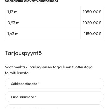
Saatavilla olevat vaihtoehdot
1,13 m
1050.00
€
0,93 m
1020.00
€
1,43 m
1150.00
€
Tarjouspyyntö
Saat meiltä kilpailukykyisen tarjouksen tuotteista ja
toimituksesta.
Sähköpostiosoite *
Puhelinnumero *