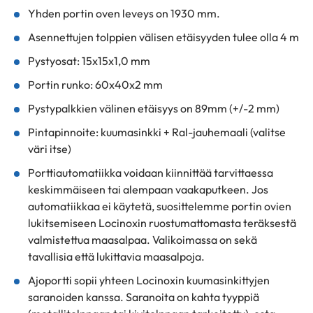
Yhden portin oven leveys on 1930 mm.
Asennettujen tolppien välisen etäisyyden tulee olla 4 m
Pystyosat: 15x15x1,0 mm
Portin runko: 60x40x2 mm
Pystypalkkien välinen etäisyys on 89mm (+/-2 mm)
Pintapinnoite: kuumasinkki + Ral-jauhemaali (valitse
väri itse)
Porttiautomatiikka voidaan kiinnittää tarvittaessa
keskimmäiseen tai alempaan vaakaputkeen. Jos
automatiikkaa ei käytetä, suosittelemme portin ovien
lukitsemiseen Locinoxin ruostumattomasta teräksestä
valmistettua maasalpaa. Valikoimassa on sekä
tavallisia että lukittavia maasalpoja.
Ajoportti sopii yhteen Locinoxin kuumasinkittyjen
saranoiden kanssa. Saranoita on kahta tyyppiä