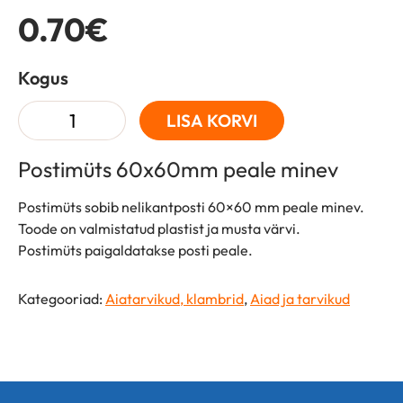
0.70
€
Kogus
Quantity
LISA KORVI
Postimüts 60x60mm peale minev
Postimüts sobib nelikantposti 60×60 mm peale minev.
Toode on valmistatud plastist ja musta värvi.
Postimüts paigaldatakse posti peale.
Kategooriad:
Aiatarvikud, klambrid
,
Aiad ja tarvikud