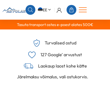
EE
Tasuta transport ostes e-poest alates 500€
Turvalised ostud
127 Google’ arvustust
Laokaup laost kohe kätte
Järelmaksu võimalus, vali ostukorvis.