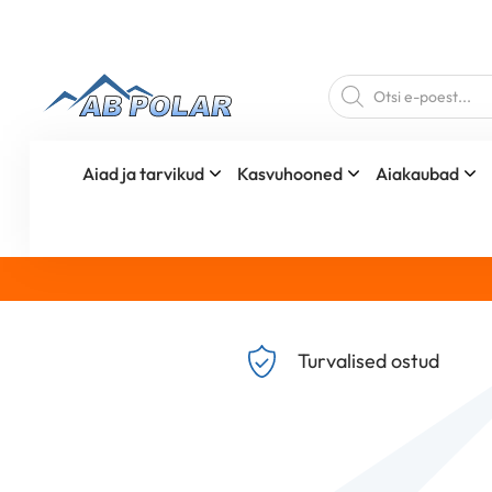
Products
search
Aiad ja tarvikud
Kasvuhooned
Aiakaubad
Turvalised ostud