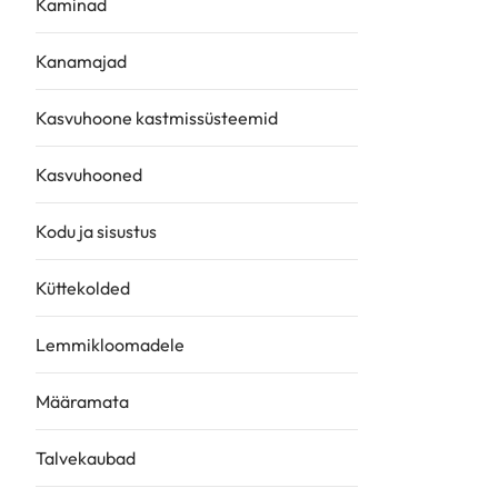
Kaminad
Kanamajad
Kasvuhoone kastmissüsteemid
Kasvuhooned
Kodu ja sisustus
Küttekolded
Lemmikloomadele
Määramata
Talvekaubad