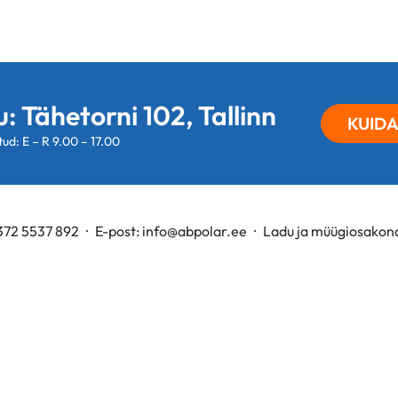
: Tähetorni 102, Tallinn
KUIDA
ud: E – R 9.00 – 17.00
372 5537 892
E-post:
info@abpolar.ee
Ladu ja müügiosakon