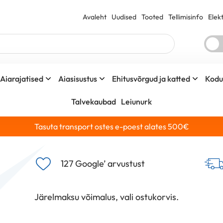
Avaleht
Uudised
Tooted
Tellimisinfo
Elek
☀️
Aiarajatised
Aiasisustus
Ehitusvõrgud ja katted
Kodu 
Talvekaubad
Leiunurk
Tasuta transport ostes e-poest alates 500€
127 Google’ arvustust
Järelmaksu võimalus, vali ostukorvis.