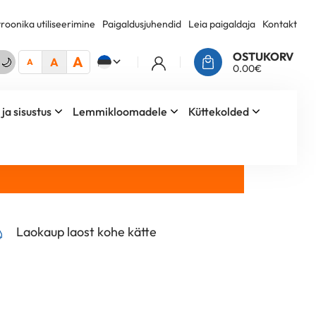
troonika utiliseerimine
Paigaldusjuhendid
Leia paigaldaja
Kontakt
OSTUKORV
A
🌙
A
EE
A
0.00
€
ja sisustus
Lemmikloomadele
Küttekolded
Laokaup laost kohe kätte