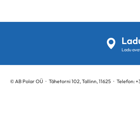
Ladu
Ladu avat
© AB Polar OÜ
Tähetorni 102, Tallinn, 11625
Telefon:
+