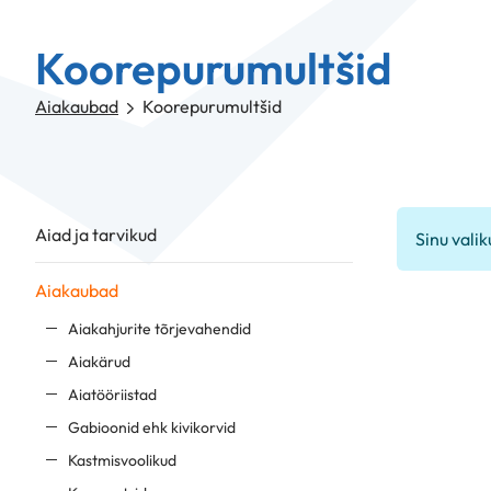
Koorepurumultšid
Aiakaubad
Koorepurumultšid
Aiad ja tarvikud
Sinu valik
Aiakaubad
Aiakahjurite tõrjevahendid
Aiakärud
Aiatööriistad
Gabioonid ehk kivikorvid
Kastmisvoolikud