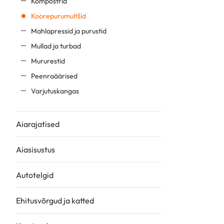
Kompostrid
Koorepurumultšid
Mahlapressid ja purustid
Mullad ja turbad
Mururestid
Peenraäärised
Varjutuskangas
Aiarajatised
Aiasisustus
Autotelgid
Ehitusvõrgud ja katted