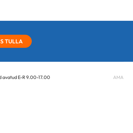
S TULLA
d avatud E-R 9.00-17.00
AMA